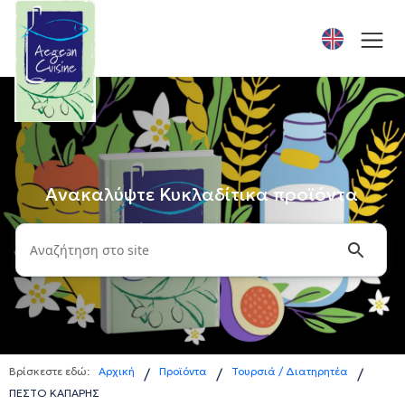
Ανακαλύψτε Κυκλαδίτικα προϊόντα
Βρίσκεστε εδώ:
Αρχική
Προϊόντα
Τουρσιά / Διατηρητέα
/
/
/
ΠΕΣΤΟ ΚΑΠΑΡΗΣ