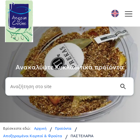
Ανακαλύψτε Κυκλαδίτικα προϊόντα
Βρίσκεστε εδώ:
Αρχική
Προϊόντα
/
/
Αποξηραμένοι Καρποί & Φρούτα
ΠΑΣΤΕΛΑΡΙΑ
/