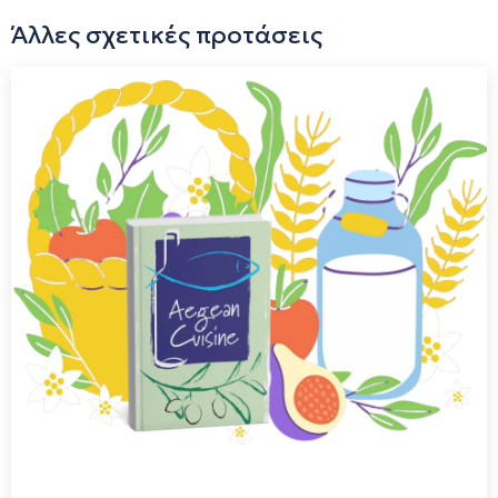
Κυκλάδων και εν γένει της Ελλάδας, προωθώντας εκλεκτά
Άλλες σχετικές προτάσεις
τοπικά προϊόντα σε παγκόσμιο επίπεδο. Τα προϊόντα που
παράγονται από το εργαστήριο ταξιδεύουν ανά τον κόσμο,
αφού το κατάστημα διαθέτει σταθερούς πελάτες από το
εξωτερικό. Στο πρατήριο της βιοτεχνίας (το παλιό
παντοπωλείο της Σύρου), διατίθεται μια τεράστια ποικιλία
τοπικών και συριανών προϊόντων, όπως τυρί Σα Μιχάλη,
λουκούμια Κορρέ και Συκουτρή, θυμαρίσιο μέλι Σύρου και
Κυκλάδων, καθώς και μια εκλεκτή γκάμα κρασιών και λικέρ
από τις Κυκλάδες. Κάθε προϊόν στα ράφια του
καταστήματος είναι επιλεγμένο ένα προς ένα για τη
μοναδική ποιότητα και αυθεντική του γεύση. Μπαίνοντας
στο κατάστημα, αντικρίζει κανείς μια πανδαισία χρωμάτων
και αρωμάτων που στους περισσότερους θυμίζει κάτι από