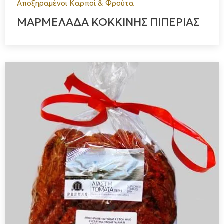
Αποξηραμένοι Καρποί & Φρούτα
τα παλιά… Τα τελευταία χρόνια, ο Κώστας Πρέκας έχει
ΜΑΡΜΕΛΑΔΑ ΚΟΚΚΙΝΗΣ ΠΙΠΕΡΙΑΣ
μπει και στην καλλιέργεια, υπηρετώντας τη φιλοσοφία
«farm to fork», ώστε να προσφέρει μια αυθεντική γευστική
εμπειρία από την καλλιέργεια, στην παραγωγή και στο
κατάστημα, με την υπογραφή του. Συγκεκριμένα, η
επιχείρηση ΠΡΕΚΑΣ συνεργάζεται με τοπικούς
παραγωγούς για την καλλιέργεια κάπαρης, κρίταμου,
τυριών, βοτάνων, ντομάτας, σουσαμιού, εξασφαλίζοντας
την απόλυτη ποιότητα της πρώτης ύλης και στηρίζοντας την
αγροτική παραγωγή. Η αναζήτηση νέων ιδεών, η συνεχής
έρευνα για νέα προϊόντα, η δημιουργικότητα, το καλό
τεχνικό υπόβαθρο και το μεράκι έχουν καθιερώσει τον
ΠΡΕΚΑ ως ένα από τα κορυφαία παραδοσιακά