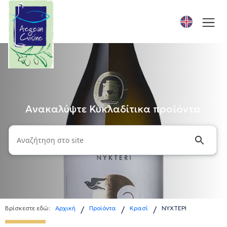
Ανακαλύψτε Κυκλαδίτικα προϊόντα
Βρίσκεστε εδώ:
Αρχική
Προϊόντα
Κρασί
ΝΥΧΤΕΡΙ
/
/
/