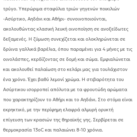
τρύγο. Υπερώριμα σταφύλια τριών γηγενών ποικιλιών
-Ασύρτικο, Αηδάνι και Αθήρι- συνοινοποιούνται,
ακολουθώντας κλασική λευκή οινοποίηση σε ανοξείδωτες
δεξαμενές. Η ζύμωση συνεχίζεται και ολοκληρώνεται σε
δρύινα γαλλικά βαρέλια, όπου παραμένει για 4 μήνες με τις
οινολάσπες, κερδίζοντας σε δομή και σώμα. Εμφιαλώνεται
και ακολουθεί παλαίωση στο κελάρι μας για τουλάχιστον
ένα χρόνο. Έχει βαθύ λεμονί χρώμα. Η στιβαρότητα του
Ασύρτικου ισορροπεί απόλυτα με τα φρουτώδη αρώματα
που χαρακτηρίζουν το Αθήρι και το Αηδάνι. Στο στόμα είναι
εκρηκτικό, με την περίφημη ελαφρά αλμυρή ορυκτή
επίγευση των κρασιών της θηραϊκής γης. Σερβίρεται σε
θερμοκρασία 13oC και παλαιώνει 8-10 χρόνια.