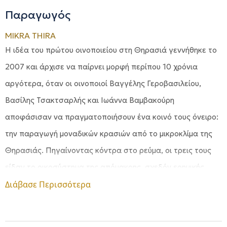
Παραγωγός
MIKRA THIRA
Η ιδέα του πρώτου οινοποιείου στη Θηρασιά γεννήθηκε το
2007 και άρχισε να παίρνει μορφή περίπου 10 χρόνια
αργότερα, όταν οι οινοποιοί Βαγγέλης Γεροβασιλείου,
Βασίλης Τσακτσαρλής και Ιωάννα Βαμβακούρη
αποφάσισαν να πραγματοποιήσουν ένα κοινό τους όνειρο:
την παραγωγή μοναδικών κρασιών από το μικροκλίμα της
Θηρασιάς. Πηγαίνοντας κόντρα στο ρεύμα, οι τρεις τους
είδαν το οικοσύστημα της απόμακρης, σχεδόν ερημικής
Θηρασιάς ως μία πρόκληση προς εξερεύνηση.
Διάβασε Περισσότερα