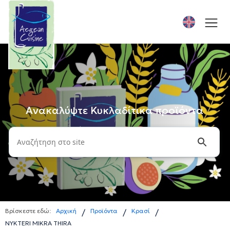
Ανακαλύψτε Κυκλαδίτικα προϊόντα
Βρίσκεστε εδώ:
Αρχική
Προϊόντα
Κρασί
/
/
/
NYKTERI MIKRA THIRA