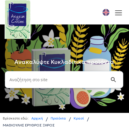
Ανακαλύψτε Κυκλαδίτικα προϊόντα
Βρίσκεστε εδώ:
Αρχική
Προϊόντα
Κρασί
/
/
/
ΜΑΘΙΟΥΛΗΣ ΕΡΥΘΡΟΣ ΞΗΡΟΣ