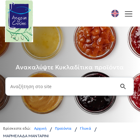
Ανακαλύψτε Κυκλαδίτικα προϊόντα
Βρίσκεστε εδώ:
Αρχική
Προϊόντα
Γλυκά
/
/
/
ΜΑΡΜΕΛΑΔΑ ΜΑΝΤΑΡΙΝΙ