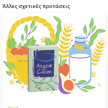
πρωτότυπους τρόπους. Στόχος μου ήταν – και παραμένει –
Άλλες σχετικές προτάσεις
να συνεχίσω τις παραδοσιακές οικογενειακές συνταγές,
δίνοντάς τους όμως μια σύγχρονη πινελιά. Έτσι, σε αρκετές
δημιουργίες ενσωμάτωσα στοιχεία εκμοντερνισμού, όπως η
προσθήκη ξηρών καρπών και σοκολάτας, προσφέροντας
μια νέα γευστική εμπειρία χωρίς να αλλοιώνεται η
αυθεντικότητα της παράδοσης.Με την πάροδο του χρόνου,
η προσπάθεια αυτή εξελίχθηκε και άνοιξε τον δρόμο για τη
δημιουργία και άλλων προϊόντων, πάντα με σεβασμό στην
πρώτη ύλη, στη γη μας και στις τοπικές καλλιέργειες. Αυτό
που ξεκίνησε ως οικογενειακό μεράκι, σήμερα αποτελεί μια
δημιουργική διαδρομή που συνεχώς αναπτύσσεται και
εμπλουτίζεται, με όραμα να προσφέρει γεύσεις που
συνδέουν το παρελθόν με το παρόν και αναδεικνύουν τον