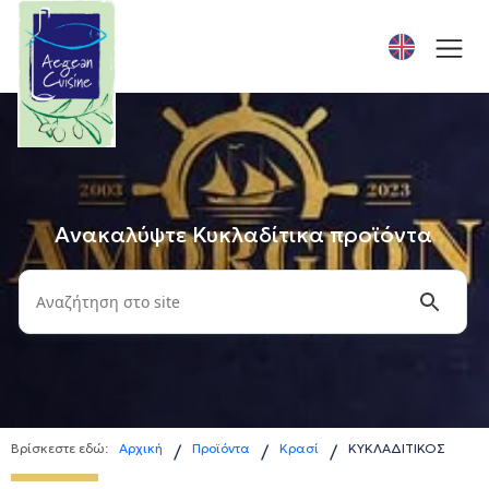
Ανακαλύψτε Κυκλαδίτικα προϊόντα
Βρίσκεστε εδώ:
Αρχική
Προϊόντα
Κρασί
ΚΥΚΛΑΔΙΤΙΚΟΣ
/
/
/