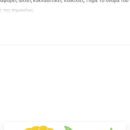
φορες άλλες κυκλαδίτικες ποικιλίες. Πήρε το όνομά του 
ς της σημασίας.