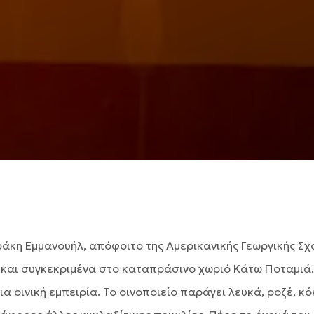
άκη Εμμανουήλ, απόφοιτο της Αμερικανικής Γεωργικής Σχ
 και συγκεκριμένα στο καταπράσινο χωριό Κάτω Ποταμιά. 
α οινική εμπειρία. Το οινοποιείο παράγει λευκά, ροζέ, κ