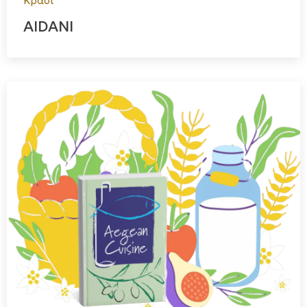
Κρασί
AIDANI