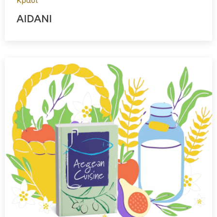
Κρασί
AIDANI