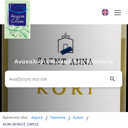
Ανακαλύψτε Κυκλαδίτικα προϊόντα
Βρίσκεστε εδώ:
Αρχική
Προϊόντα
Κρασί
/
/
/
KORI ΛΕΥΚΟΣ ΞΗΡΟΣ