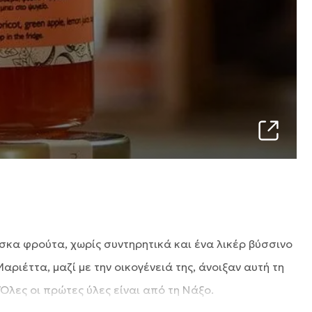
σκα φρούτα, χωρίς συντηρητικά και ένα λικέρ βύσσινο
ριέττα, μαζί με την οικογένειά της, άνοιξαν αυτή τη
Όλες οι πρώτες ύλες είναι από τη Νάξο.