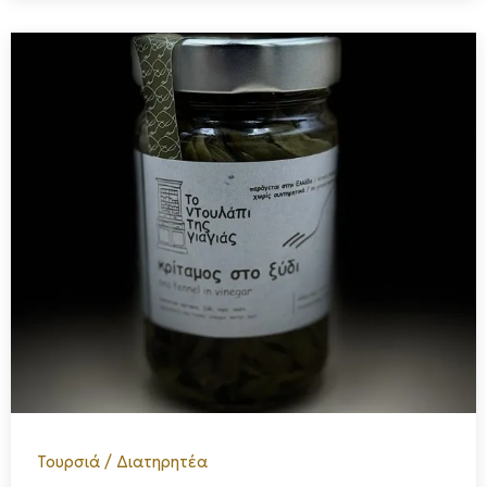
Τουρσιά / Διατηρητέα