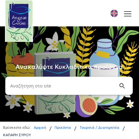
Ανακαλύψτε Κυκλαδίτικα προϊόντα
Βρίσκεστε εδώ:
Αρχική
Προϊόντα
Τουρσιά / Διατηρητέα
/
/
/
ΚΑΠΑΡΗ ΣΥΡΟΥ