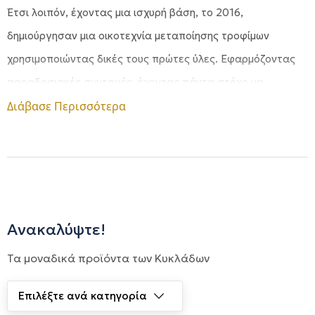
Έτσι λοιπόν, έχοντας μια ισχυρή βάση, το 2016,
δημιούργησαν μια οικοτεχνία μεταποίησης τροφίμων
χρησιμοποιώντας δικές τους πρώτες ύλες. Εφαρμόζοντας
παραδοσιακές συνταγές, έχοντας πάντα στόχο να
διατηρήσουν αρώματα και γεύσεις αναλοίωτα. Έτσι από
Διάβασε Περισσότερα
τότε μέχρι σήμερα παράγουν αυθεντικά, ποιοτικά,
παραδοσιακά χειροποίητα προϊόντα.
Ανακαλύψτε!
Τα μοναδικά προϊόντα των Κυκλάδων