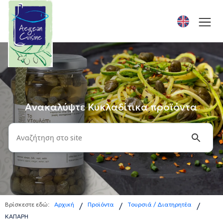
Ανακαλύψτε Κυκλαδίτικα προϊόντα
Βρίσκεστε εδώ:
Αρχική
Προϊόντα
Τουρσιά / Διατηρητέα
/
/
/
ΚΑΠΑΡΗ