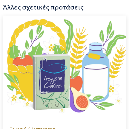
Δουληγέρη (pastry chef). Η πολυετής εμπειρία συνδυάστηκε
Άλλες σχετικές προτάσεις
με την τεχνογνωσία, προσφέροντας σε εσάς ένα συνεχές
ταξίδι στον κόσμο των παραδοσιακών γεύσεων, μέσα από
τη νέα μας επαγγελματική στέγη. Σας καλωσορίζουμε
λοιπόν στο "Ντουλάπι της Γιαγιάς", εκεί που η εμπειρία
γίνεται γεύση και ταξίδι στις αναμνήσεις των παιδικών μας
χρόνων, εκεί που η απόλαυση είναι μία λιχουδιά από το
ντουλάπι της δικής σας γιαγιάς.