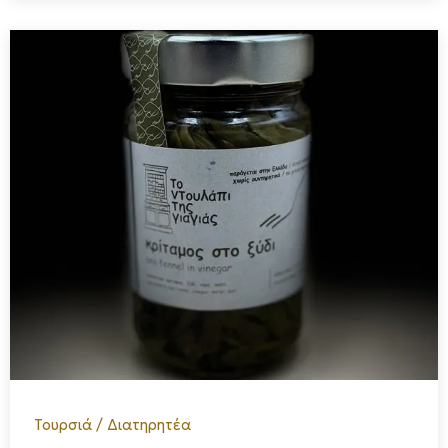
Τουρσιά / Διατηρητέα