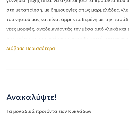
γεννηθεί η εξής ιδέα: να αξιοποιήσω τα προϊόντα που
στη μεταποίηση, με δημιουργίες όπως μαρμελάδες, γλυ
του νησιού μας και είναι άρρηκτα δεμένη με την παρά
νέες μορφές, αναδεικνύοντάς την μέσα από γλυκά και
παραμένει – να συνεχίσω τις παραδοσιακές οικογενεια
εκμοντερνισμού, όπως η προσθήκη ξηρών καρπών και σ
Διάβασε Περισσότερα
την πάροδο του χρόνου, η προσπάθεια αυτή εξελίχθηκε
και στις τοπικές καλλιέργειες. Αυτό που ξεκίνησε ως 
με όραμα να προσφέρει γεύσεις που συνδέουν το παρε
Ανακαλύψτε!
Τα μοναδικά προϊόντα των Κυκλάδων