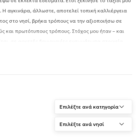
έψω σε εκλεκτά εδέσματα. Έτσι ξεκίνησε το ταξίδι μου
. Η αγκινάρα, άλλωστε, αποτελεί τοπική καλλιέργεια
τος στο νησί, βρήκα τρόπους να την αξιοποιήσω σε
ς και πρωτότυπους τρόπους. Στόχος μου ήταν – και
 Έτσι, σε αρκετές δημιουργίες ενσωμάτωσα στοιχεία
ίς να αλλοιώνεται η αυθεντικότητα της παράδοσης.Με
ντων, πάντα με σεβασμό στην πρώτη ύλη, στη γη μας
ιαδρομή που συνεχώς αναπτύσσεται και εμπλουτίζεται,
 μας.