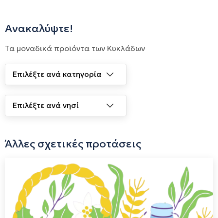
ιδιαίτερα χαρακτηριστικά των τοπικών ποικιλιών, των
ανθεκτικών στο πέρασμα των χρόνων. Μέσα σε αυτά τα
Ανακαλύψτε!
χρόνια αναπτύξαμε μια ιδιαίτερη σχέση με τα παλιά
Τα μοναδικά προϊόντα των Κυκλάδων
αμπέλια, συνεργαστήκαμε με ντόπιους αμπελουργούς, και
ταυτόχρονα φυτεύουμε και τους δικούς μας αμπελώνες,
τους οποίους καλλιεργούμε με φροντίδα και υπομονή.
Σεβόμενοι την ατομικότητα του σταφυλιού στο οινοποιείο,
τα κρασιά μας είναι όπως και τα αμπέλια, έχουν
χαρακτήρα, προσωπικότητα και ιδιαιτερότητες, είναι
Άλλες σχετικές προτάσεις
διακριτικά και φίνα, καλόγουστα και κομψά, με βάθος και
πολυπλοκότητα. Η ανεξάντλητη δημιουργικότητα και η
διάθεση για πειραματισμούς, μας δίνει κάθε τόσο νέες
γευστικές εμπειρίες, με αρκετές one off, και όχι μόνο,
εμφιαλώσεις.