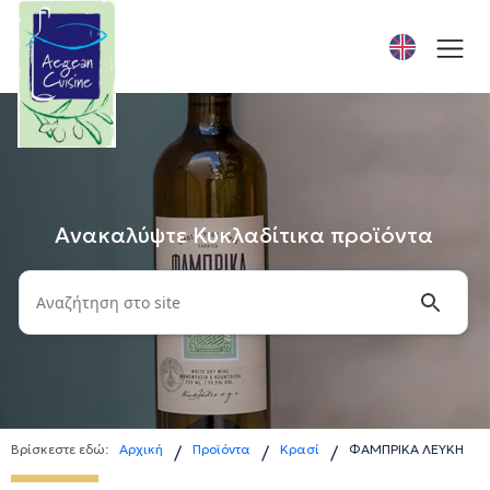
Ανακαλύψτε Κυκλαδίτικα προϊόντα
Βρίσκεστε εδώ:
Αρχική
Προϊόντα
Κρασί
ΦΑΜΠΡΙΚΑ ΛΕΥΚΗ
/
/
/