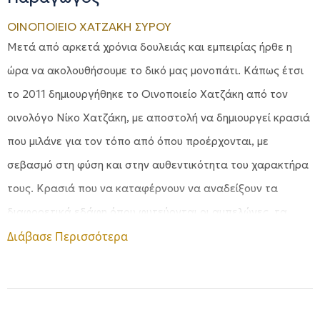
ΟΙΝΟΠΟΙΕΙΟ ΧΑΤΖΑΚΗ ΣΥΡΟΥ
Μετά από αρκετά χρόνια δουλειάς και εμπειρίας ήρθε η
ώρα να ακολουθήσουμε το δικό μας μονοπάτι. Κάπως έτσι
το 2011 δημιουργήθηκε το Οινοποιείο Χατζάκη από τον
οινολόγο Νίκο Χατζάκη, με αποστολή να δημιουργεί κρασιά
που μιλάνε για τον τόπο από όπου προέρχονται, με
σεβασμό στη φύση και στην αυθεντικότητα του χαρακτήρα
τους. Κρασιά που να καταφέρνουν να αναδείξουν τα
διαφορετικά εδάφη όπου φυτεύονται οι αμπελώνες, τα
υψόμετρα και τις κλίσεις τους, σε άλλα τη νιότη τους και σε
Διάβασε Περισσότερα
άλλα την παλαιότητα των κλημάτων. Η επιθυμία μας είναι
να δημιουργούμε μοναδικά κρασιά, με ξεκάθαρες τις
διαφορές και τις ομοιότητές τους, με ευδιάκριτα τα