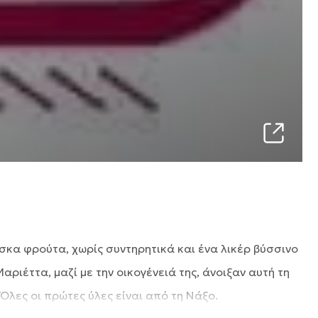
σκα φρούτα, χωρίς συντηρητικά και ένα λικέρ βύσσινο
ριέττα, μαζί με την οικογένειά της, άνοιξαν αυτή τη
Όλες οι πρώτες ύλες είναι από τη Νάξο.