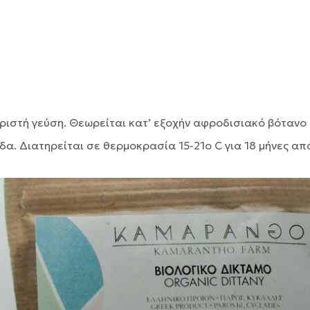
ωριστή γεύση. Θεωρείται κατ’ εξοχήν αφροδισιακό βότανο
δα. Διατηρείται σε θερμοκρασία 15-21ο C για 18 μήνες α